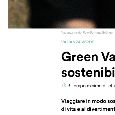
Vacanza verde. Foto: Ramona Brüniger
VACANZA VERDE
Green Va
sostenibi
3
Tempo minimo di lett
Viaggiare in modo sost
di vita e al divertim