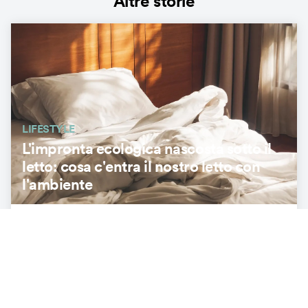
Altre storie
LIFESTYLE
L'impronta ecologica nascosta sotto il
letto: cosa c'entra il nostro letto con
l'ambiente
3
min