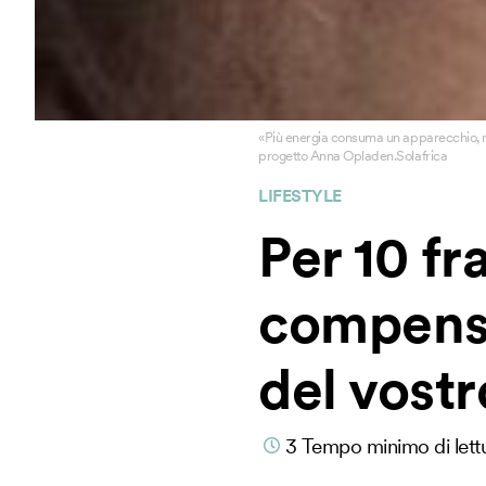
«Più energia consuma un apparecchio, mag
progetto Anna Opladen.Solafrica
LIFESTYLE
Per 10 fr
compensa
del vost
3
Tempo minimo di lett