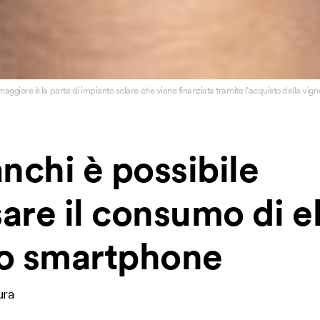
giore è la parte di impianto solare che viene finanziata tramite l’acquisto della vigne
anchi è possibile
re il consumo di ele
ro smartphone
ura