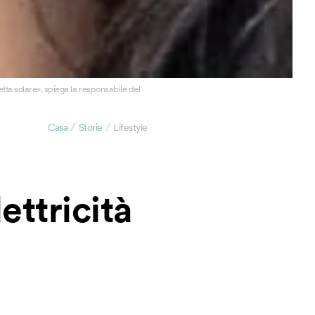
tta solare», spiega la responsabile del
/
/
Casa
Storie
Lifestyle
ttricità