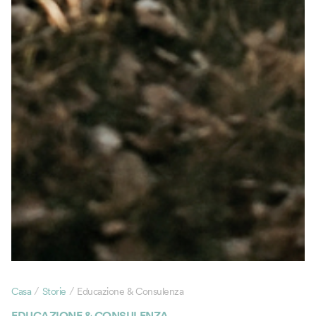
/
/
Casa
Storie
Educazione & Consulenza
EDUCAZIONE & CONSULENZA