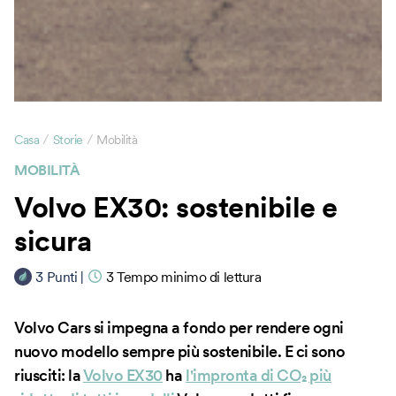
/
/
Casa
Storie
Mobilità
MOBILITÀ
Volvo EX30: sostenibile e
sicura
3
Punti
|
3
Tempo minimo di lettura
Volvo Cars si impegna a fondo per rendere ogni
nuovo modello sempre più sostenibile. E ci sono
riusciti: la
Volvo EX30
ha
l'impronta di CO₂ più