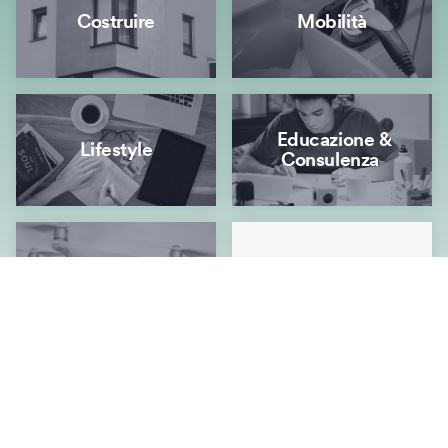
Costruire
Mobilità
Educazione &
Lifestyle
Consulenza
Energia & Innovazione
Tutti
Vacanza verde
v.e.p.