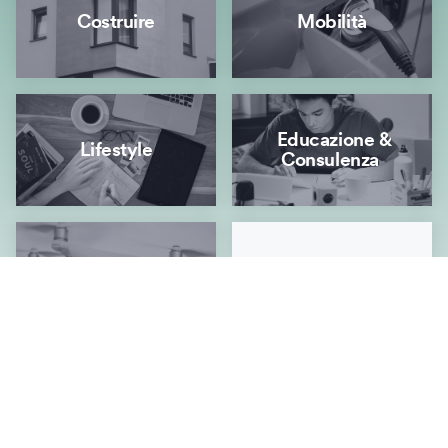
Costruire
Mobilità
Educazione &
Lifestyle
Consulenza
Energia & Innovazione
Tutti
Vacanza verde
v.e.p.