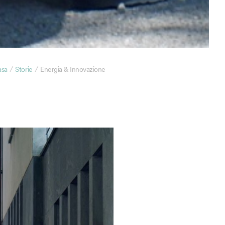
/
/
asa
Storie
Energia & Innovazione