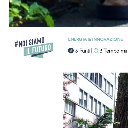
ENERGIA & INNOVAZIONE
3
Punti
|
3
Tempo mini