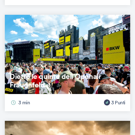
V.E.P.
Dietro le quinte dell'Openair
Frauenfeld
3
min
3
Punti