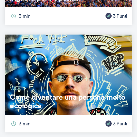
3
min
3
Punti
V.E.P.
Come diventare una persona molto
ecologica
3
min
3
Punti