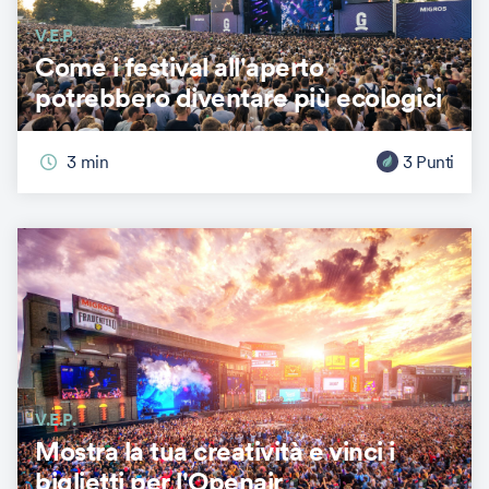
V.E.P.
Come i festival all'aperto
potrebbero diventare più ecologici
3
min
3
Punti
V.E.P.
Mostra la tua creatività e vinci i
biglietti per l'Openair