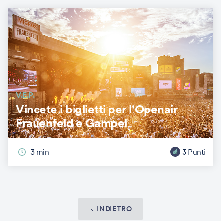
V.E.P.
Vincete i biglietti per l'Openair
Frauenfeld e Gampel
3
min
3
Punti
INDIETRO