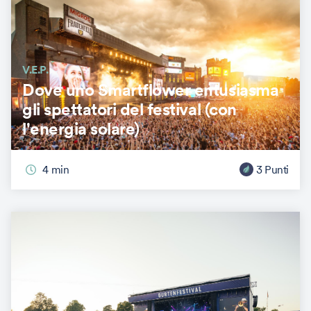
V.E.P.
Dove uno Smartflower entusiasma
gli spettatori del festival (con
l'energia solare)
4
min
3
Punti