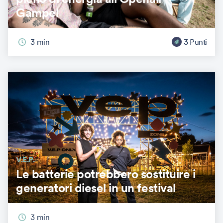
Gampel
3
min
3
Punti
V.E.P.
Le batterie potrebbero sostituire i
generatori diesel in un festival
3
min